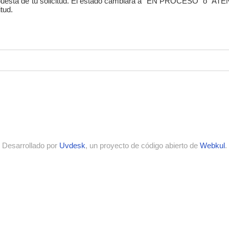
spuesta de tu solicitud. El estado cambiará a "EN PROCESO" o "AT
tud.
Desarrollado por
Uvdesk
, un proyecto de código abierto de
Webkul
.