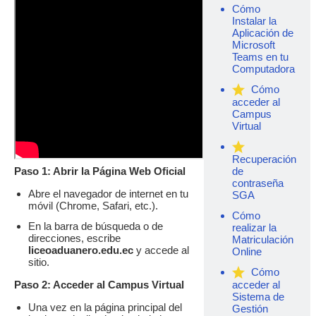
Cómo
Instalar la
Aplicación de
Microsoft
Teams en tu
Computadora
Cómo
acceder al
Campus
Virtual
Recuperación
Paso 1: Abrir la Página Web Oficial
de
contraseña
Abre el navegador de internet en tu
SGA
móvil (Chrome, Safari, etc.).
Cómo
En la barra de búsqueda o de
realizar la
direcciones, escribe
Matriculación
liceoaduanero.edu.ec
y accede al
Online
sitio.
Cómo
Paso 2: Acceder al Campus Virtual
acceder al
Sistema de
Una vez en la página principal del
Gestión